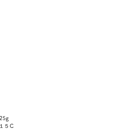
25g
１５Ｃ