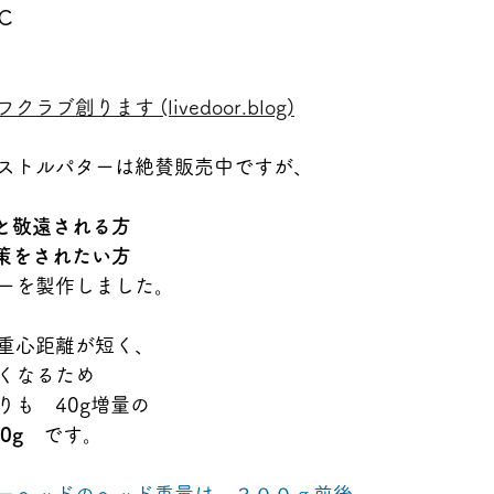
Ｃ
ブ創ります (livedoor.blog)
ストルパターは絶賛販売中ですが、
と敬遠される方
策をされたい方
ーを製作しました。
重心距離が短く、
くなるため
りも　40g増量の
0g
　です。
ーヘッドのヘッド重量は　３００ｇ前後