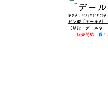
『デール９
更新日：
2021年10月29日
ピン型『デール9』
（以後　デール９　
販売開始
貸し