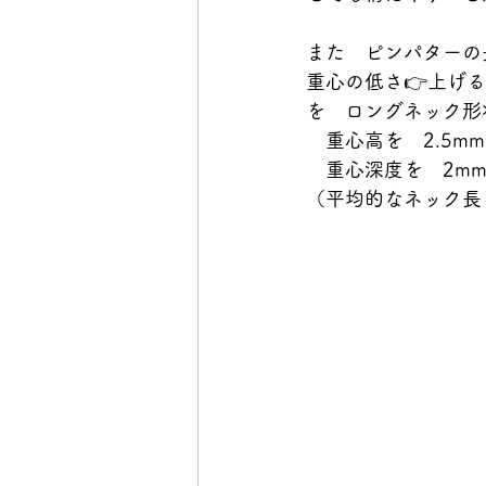
また　ピンパターの
重心の低さ👉上げ
を　ロングネック形
　重心高を　2.5m
　重心深度を　2m
（平均的なネック長　