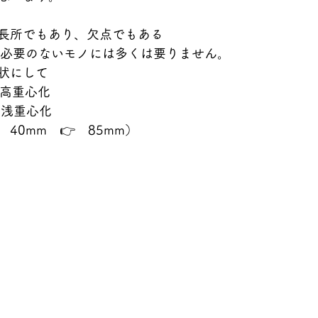
長所でもあり、欠点でもある
る必要のないモノには多くは要りません。
状にして
m高重心化
m浅重心化
40mm　👉　85mm）