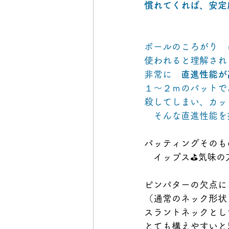
慣れてくれば、安定
ボールのころがり　
使われると理解され
非常に　
直進性能が
１～２ｍのパットで
殺してしまい、カッ
　そんな直進性能を
パッティングそのも
　イップス⛳気味の
ピンパターの欠点に
（通常のネック形状
スラントネックとし
とても構えやすいと