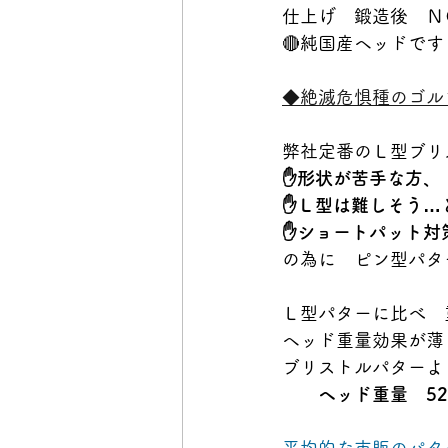
仕上げ　鍛造後　Ｎ
🔴純国産ヘッドです
◆絶滅危惧種のゴルフクラ
弊社定番のＬ型ブリ
✋形状が苦手な方、
✋Ｌ型は難しそう…
✋ショートパット対
の為に　ピン型パタ
Ｌ型パターに比べ　
ヘッド重量効果が薄
ブリストルパターよ
ヘッド重量　52
平均的な市販のパタ