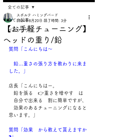
全ての記事
スポルテ ハミングバード
全ての記事
2024年8月20日
読了時間: 3分
【お手軽チューニング】
ゴルフクラブ
ヘッドの重り/鉛
質問「こんにちは～
　鉛…重さの張り方を教わりに来ま
した。」
店長「こんにちはー。
　鉛を張る　👉重さを増やす　は
　自分で出来る　割に簡単ですが、
　効果のあるチューニングになると
思います。」
質問「効果　から教えて貰えますか