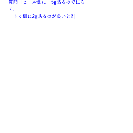
質問「ヒール側に　5g貼るのではな
く、
　トゥ側に2g貼るのが良いと❓」
店長「はい。
　剥がれたら意味が無いですし、ラ
ウンド中に取れてしまったら
　厳密にはルール違反になりますの
で
　両面テープで耐えられる範囲の
量、というコトになるでしょう。
　前述の通り、重さとして　ヘッド
の重心や特性を変えるのではなく
　負荷として　シャフトの動きやタ
イミングを変えるのが
　主の目的ですので　少ない量で効
果が大きな張り方　が有効です。