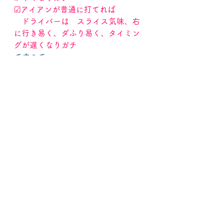
☑アイアンが普通に打てれば
　ドライバーは　スライス気味、右
に行き易く、ダふり易く、タイミン
グが遅くなりガチ
ですので
双方を使えるようにするには
　それぞれ　別なタイミングやボー
ルの置きどころ　など工夫が必要で
す。
そのクラブを使いこなす仕事　も契
約金に含まれるプロの真似を
お金を払ってクラブを買う　アマチ
ュアがする必要はありません。
ゴルフクラブは　硬すぎても　柔ら
かすぎても　軽すぎても　重すぎて
も