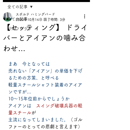
全ての記事
スポルテ ハミングバード
全ての記事
2020年10月14日
読了時間: 3分
【セッティング】 ドライ
ゴルフクラブ
バーとアイアンの噛み合
わせ…
まあ　今となっては
売れない「アイアン」の単価を下げ
るための方策、と呼べる
軽量スチールシャフト装着のアイア
ンですが…
10～15年位前からでしょうか
アイアンは　
スイング破壊兵器の軽
量スチール
が
主流になってしまいました。
（ゴル
ファーのとっての悲劇と言えます）