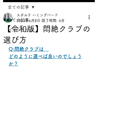
全ての記事
スポルテ ハミングバード
全ての記事
2023年6月8日
読了時間: 4分
【令和版】悶絶クラブの
ゴルフクラブ
選び方
Q:悶絶クラブは　
どのように選べば良いのでしょう
か？