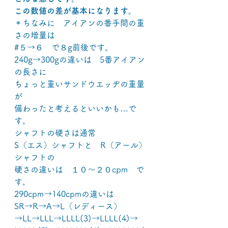
この数値の差が基本になります。
＊ちなみに　アイアンの番手間の重
さの増量は
#５→６　で８g前後です。
240g→300gの違いは　5番アイアン
の長さに
ちょっと重いサンドウエッヂの重量
が
備わったと考えるといいかも…で
す。
シャフトの硬さは通常
S（エス）シャフトと　R（アール）
シャフトの
硬さの違いは　１０～２０cpm　で
す。
290cpm→140cpmの違いは
SR→R→A→L（レディース）
→LL→LLL→LLLL(3)→LLLL(4)→