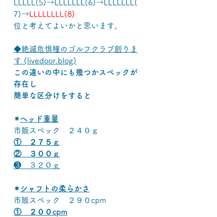
LLLLL(5)→LLLLLLL(6)→LLLLLLL(
7)→
LLLLLLLL(8)
位と考えてよいかと思います。
◆絶滅危惧種のゴルフクラブ創りま
す (livedoor.blog)
この違いの中にも幾つかスペックが
存在し
簡単な区分けをすると
✴
ヘッド重量
市販スペック　２４０ｇ
①　２７５ｇ
②　３００ｇ
❸　３２０ｇ
✴
シャフトの柔らかさ
市販スペック　２９０cpm
①　２００cpm