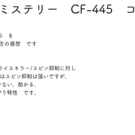
ミステリー CF-445 
5　を
方の感想　です
　スライスキラー/スピン抑制に対し
45　はスピン抑制は強いですが、
かない、助かる、
がり特性　です。