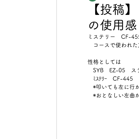
【投稿】
の使用感
ミステリー　CF-45
　コースで使われた
性格としては
　SYB　EZ-05
　ﾐｽﾃﾘｰ　CF-4
　◉叩いても左に行
　◉おとなしい左曲