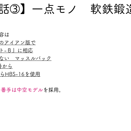
話➂】一点モノ 軟鉄鍛
容は
のアイアン版で
ト-Ｂ』に相応
ない　マッスルバック
番から
らHBS-16を使用
番の番手は中空モデル
を採用。