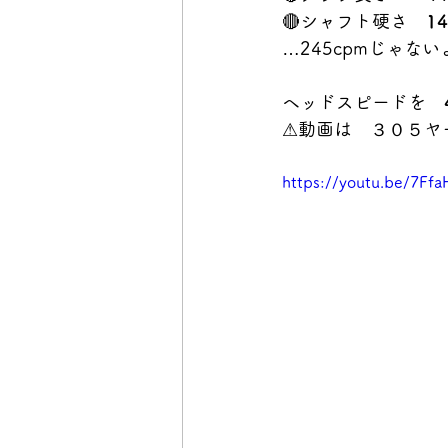
🔴シャフト硬さ　
1
…245cpmじゃない
ヘッドスピードを　
⚠動画は　３０５ヤ
https://youtu.be/7F