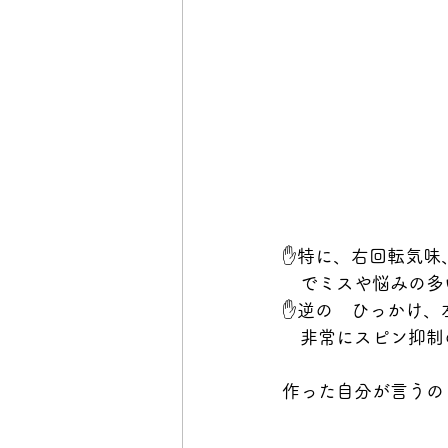
✋特に、右回転気味
　でミスや悩みの多
✋逆の　ひっかけ、
　非常にスピン抑制
作った自分が言うの