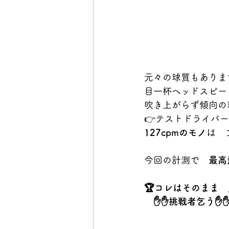
元々の球質もありま
目一杯ヘッドスピー
吹き上がらず傾向の
👉テストドライバ
127cpmのモノ
は　
今回の計測で　
最高
🏆コレはそのまま　
　✋✋挑戦者乞う✋