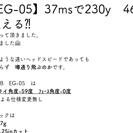
G-05】37msで230y 4
狙える⁈
って頂きました。
ました🤗
ような速いヘッドスピードであっても
らず
　噂通り飛ぶのか
です。
B　EG-05　は
イ角度-59度　ﾌｪｰｽ角度-0度
による仕様変更無し
ックは
7g
.25inカット