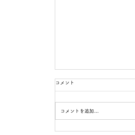
【メールアドレスの変更のお
コメント
知らせ】
お客様各位 昨年9月後半、
コメントを追加…
10月より 従来のメールアドレ
ス (
hummingbirdsports@jcom.home.