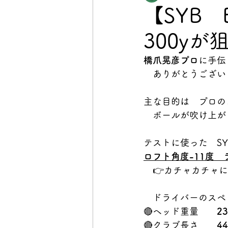
【SYB E
300yが
橋爪晃彦プロ
に手伝
　ありがとうござい
主な目的は　プロの
　ボールが吹け上が
テストに使った　SY
ロフト角度-11度　ラ
　👉カチャカチャ
　ドライバーのスペ
🔴ヘッド重量　　
23
🔴クラブ長さ　
　44