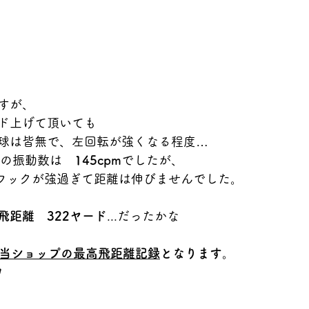
すが、
ド上げて頂いても
球は皆無で、左回転が強くなる程度…
ーの振動数は　
145cpm
でしたが、
フックが強過ぎて距離は伸びませんでした。
飛距離　322ヤード
...だったかな
当ショップの最高飛距離記録
となります。
✋