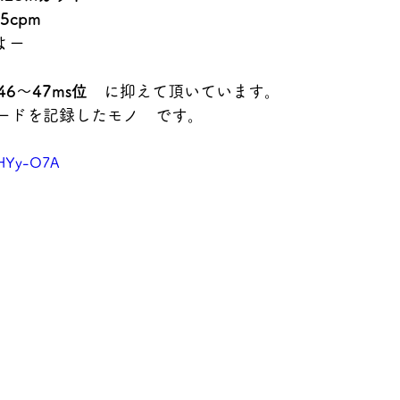
45cpm
よー
46～47ms位
　に抑えて頂いています。
ードを記録したモノ　です。
faHYy-O7A