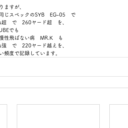
りますが、
じスペックのSYB　EG-05　で
s超　で　260ヤード超　を、
UBEでも
慢性飛ばない病　MR.K　も
s強　で　220ヤード越えを、
い頻度で記録しています。