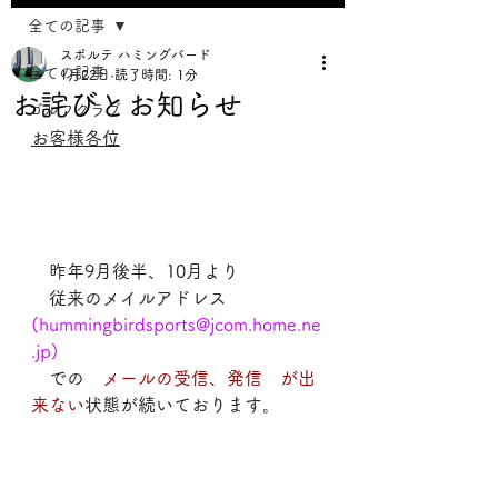
全ての記事
スポルテ ハミングバード
全ての記事
1月22日
読了時間: 1分
お詫びとお知らせ
ゴルフクラブ
お客様各位
　昨年9月後半、10月より
　従来のメイルアドレス
(
hummingbirdsports@jcom.home.ne
.jp
)
　での　
メールの受信、発信　が出
来ない
状態が続いております。