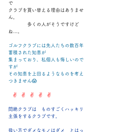
で
クラブを買い替える理由はありませ
ん。
　　　　多くの人がそうですけど
ね…。
ゴルフクラブには先人たちの数百年
蓄積された知恵が
集まっており、私個人も悔しいので
すが
その知恵を上回るようなものを考え
つきません😱
　✌　✌　✌　✌　✌
悶絶クラブは　ものすごくハッキリ
主張をするクラブです。
扱い方でダメなモノはダメ　とはっ