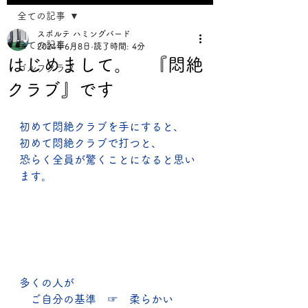
全ての記事
スポルテ ハミングバード
全ての記事
2024年6月8日
読了時間: 4分
はじめまして。 『悶絶
ゴルフクラブ
クラブ』です
初めて悶絶クラブを手にすると、
初めて悶絶クラブで打つと、
恐らく全員が驚くことになると思い
ます。
多くの人が
　ご自分の基準　☞　柔らかい