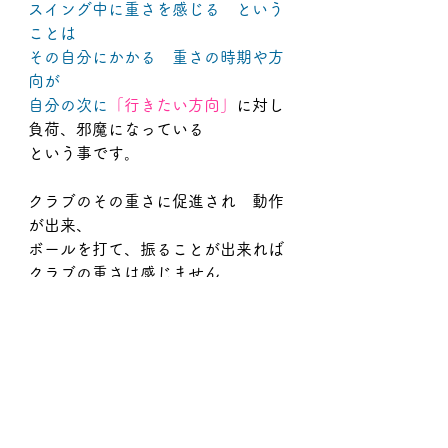
スイング中に重さを感じる　という
ことは
その自分にかかる　重さの時期や方
向が
自分の次に
「行きたい方向」
に対し
負荷、邪魔になっている
という事です。
クラブのその重さに促進され　動作
が出来、
ボールを打て、振ることが出来れば
クラブの重さは感じません。
　☞特に切り返しからダウン～フォ
ローまで
テークアウェイは重力に逆らう動き
なので
多くはありませんがなにがしかの重
さが掛かります。