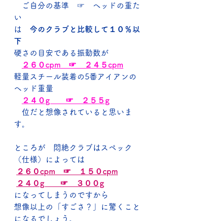
　ご自分の基準　☞　ヘッドの重た
い
は　
今のクラブと比較して１０％以
下
硬さの目安である振動数が
２６０cpm　☞　２４５cpm
軽量スチール装着の5番アイアンの
ヘッド重量
２４０g　　☞　２５５g
　位だと想像されていると思いま
す。
ところが　悶絶クラブはスペック
（仕様）によっては
２６０cpm　☞　１５０cpm
２４０g　　☞　３００g
になってしまうのですから
想像以上の「すごさ？」に驚くこと
になるでしょう。