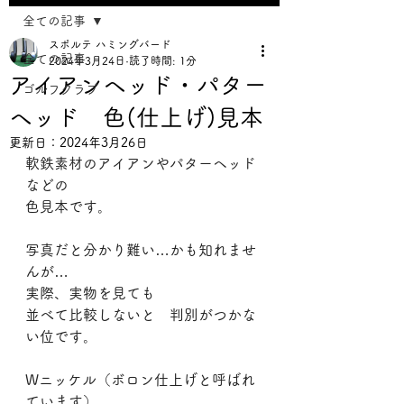
全ての記事
スポルテ ハミングバード
全ての記事
2024年3月24日
読了時間: 1分
アイアンヘッド・パター
ゴルフクラブ
ヘッド 色(仕上げ)見本
更新日：
2024年3月26日
軟鉄素材のアイアンやパターヘッド
などの
色見本です。 
写真だと分かり難い…かも知れませ
んが…
実際、実物を見ても
並べて比較しないと　判別がつかな
い位です。
Wニッケル（ボロン仕上げと呼ばれ
ています）