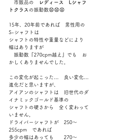
　市販品の　
レディース　Lシャフ
トクラス
の振動数😧😧😧
15年、20年前であれば　男性用の　
S-シャフトは
シャフトの特性や重量などにより　
幅はありますが
　振動数『270cpm越え』でも　お
かしくありませんでした。
この変化が起こった…　良い変化…
進化だと思いますが、
アイアンのシャフトは　旧世代のダ
イナミックゴールド基準の
シャフトの硬さから　全く変わって
いません。
ドライバーシャフトが　250～
255cpm　であれば
多少の幅はあっても　　270～