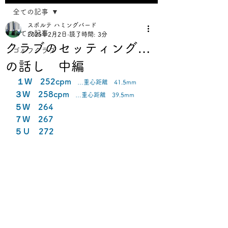
全ての記事
スポルテ ハミングバード
全ての記事
2025年2月2日
読了時間: 3分
クラブのセッティング…
ゴルフクラブ
の話し 中編
１W　252cpm
　…重心距離　41.5mm
３W　258cpm
　…重心距離　39.5mm
５W　264
７W　267
５Ｕ　272