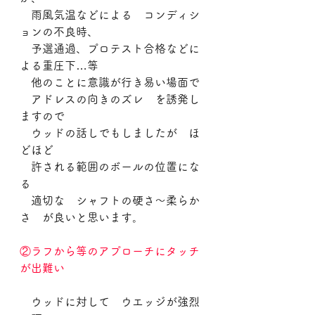
　雨風気温などによる　コンディシ
ョンの不良時、
　予選通過、プロテスト合格などに
よる重圧下…等
　他のことに意識が行き易い場面で
　アドレスの向きのズレ　を誘発し
ますので
　ウッドの話しでもしましたが　ほ
どほど
　許される範囲のボールの位置にな
る
　適切な　シャフトの硬さ～柔らか
さ　が良いと思います。
②ラフから等のアプローチにタッチ
が出難い
　ウッドに対して　ウエッジが強烈