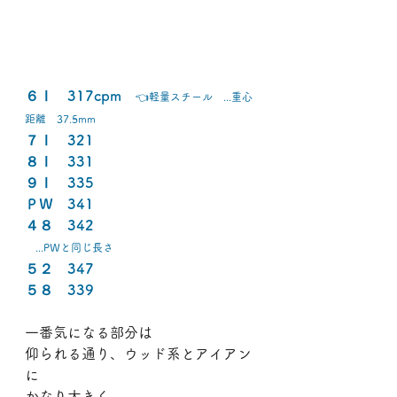
６Ⅰ　317cpm　
👈軽量スチール　...重心
距離　37.5mm
７Ⅰ　321
８Ⅰ　331
９Ⅰ　335
ＰＷ　341
４８　342
　...PＷと同じ長さ
５２　347
５８　339
一番気になる部分は
仰られる通り、ウッド系とアイアン
に
かなり大きく