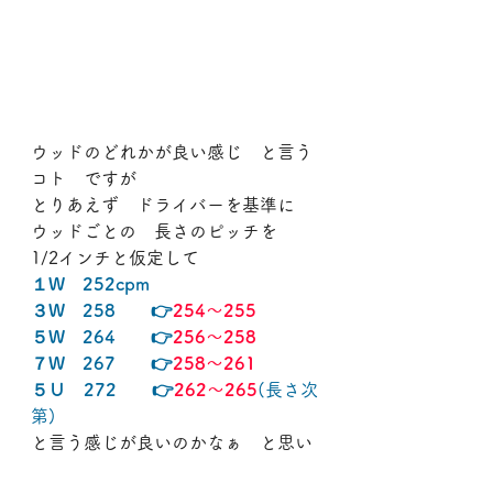
ウッドのどれかが良い感じ　と言う
コト　ですが
とりあえず　ドライバーを基準に
ウッドごとの　長さのピッチを　
1/2インチと仮定して
１W　252cpm
３W　258　　👉
254～255
５W　264　　👉
256～258
７W　267　　👉
258～261
５Ｕ　272　　👉
262～265
(長さ次
第)
と言う感じが良いのかなぁ　と思い
ます。