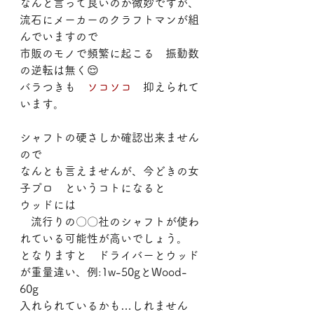
なんと言って良いのか微妙ですが、
流石にメーカーのクラフトマンが組
んでいますので
市販のモノで頻繁に起こる　振動数
の逆転は無く😌
バラつきも　
ソコソコ　
抑えられて
います。
シャフトの硬さしか確認出来ません
ので
なんとも言えませんが、今どきの女
子プロ　というコトになると
ウッドには
　流行りの〇〇社のシャフトが使わ
れている可能性が高いでしょう。
となりますと　ドライバーとウッド
が重量違い、例:1w-50gとWood-
60g
入れられているかも…しれません