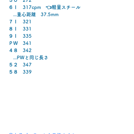
５Ｕ　272
６Ⅰ　317cpm　👈軽量スチール
　...重心距離　37.5mm
７Ⅰ　321
８Ⅰ　331
９Ⅰ　335
ＰＷ　341
４８　342
　...PＷと同じ長さ
５２　347
５８　339