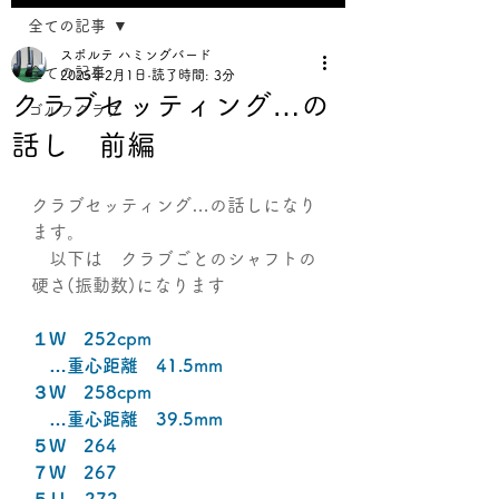
全ての記事
スポルテ ハミングバード
全ての記事
2025年2月1日
読了時間: 3分
クラブセッティング…の
ゴルフクラブ
話し 前編
クラブセッティング…の話しになり
ます。
　以下は　クラブごとのシャフトの
硬さ(振動数)になります
１W　252cpm
　…重心距離　41.5mm
３W　258cpm
　…重心距離　39.5mm
５W　264
７W　267