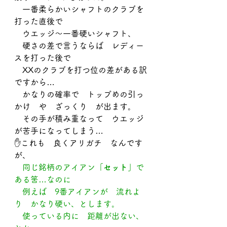
　一番柔らかいシャフトのクラブを
打った直後で
　ウエッジ～一番硬いシャフト、
　硬さの差で言うならば　レディー
スを打った後で
　XXのクラブを打つ位の差がある訳
ですから…
　かなりの確率で　トップめの引っ
かけ　や　ざっくり　が出ます。
　その手が積み重なって　ウエッジ
が苦手になってしまう…
✋これも　良くアリガチ　なんです
が、
　同じ銘柄のアイアン
「セット」
で
ある筈…なのに
　例えば　9番アイアンが　流れよ
り　かなり硬い、とします。
　使っている内に　距離が出ない、