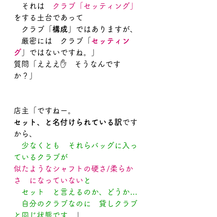
　それは　
クラブ「セッティング」
をする土台であって
　クラブ「
構成
」ではありますが、
　厳密には　クラブ「
セッティン
グ
」ではないですね。」
質問「えええ✋　そうなんです
か？」
店主「ですねー。
セット、と名付けられている訳
です
から、
　少なくとも　それらバッグに入っ
ているクラブが
似たようなシャフトの硬さ/柔らか
さ　になっていない
と
　セット　と言えるのか、どうか…
　自分のクラブなのに　貸しクラブ
と同じ状態です。
」