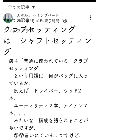
全ての記事
スポルテ ハミングバード
全ての記事
2022年2月18日
読了時間: 3分
クラブセッティング
ゴルフクラブ
は シャフトセッティン
グ
店主「普通に使われている　
クラブ
セッティング
　という用語は　何がバッグに入っ
ているか、
　例えば　ドライバー、ウッド2
本、
　ユーティリティ２本、アイアン７
本。。。
　みたいな　構成を語られることが
多いですが、
　😵😵言いにくいん…ですけど、