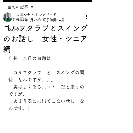
全ての記事
スポルテ ハミングバード
全ての記事
2024年1月26日
読了時間: 4分
ゴルフクラブとスイング
ゴルフクラブ
のお話し 女性・シニア
編
店長「本日のお題は
　ゴルフクラブ　と　スイングの関
係　なんですが。。。
　実はよくある…コト　だと思うの
ですが、
　あまり表には出てこない話し　な
んです。」