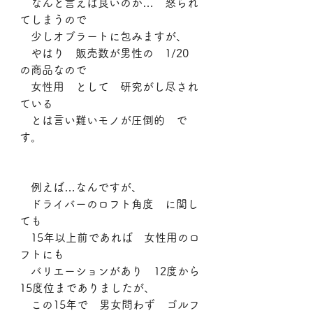
　なんと言えば良いのか…　怒られ
てしまうので
　少しオブラートに包みますが、
　やはり　販売数が男性の　1/20　
の商品なので
　女性用　として　研究がし尽され
ている
　とは言い難いモノが圧倒的　で
す。
　例えば…なんですが、
　ドライバーのロフト角度　に関し
ても
　15年以上前であれば　女性用のロ
フトにも
　バリエーションがあり　12度から
15度位までありましたが、
　この15年で　男女問わず　ゴルフ