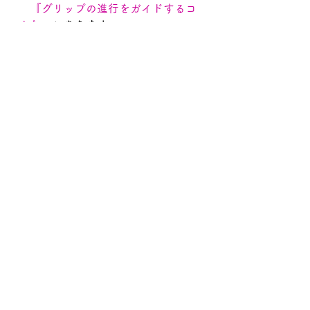
　『グリップの進行をガイドするコ
ト』
　にあります。
　が　しならなければ　グリップを
ガイドしたり、押したり　しませ
ん。
　PGAプロの　『グリップエンド位
置』の統計なんですが
　アドレスとインパクトの　グリッ
プエンドの位置は
　約13cm左にあります（右打ち）。
　一般的なゴルファーでも　11㎝　
左です
。
　これが　低いトコロにある　
ボー
ルを拾うコトにつながりますし、
　ボールをつかまえるコト　にもつ
ながっていくのですが
　きつい・動かないシャフトでゴル