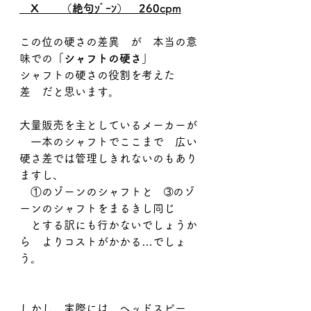
　X　　（絶句ｿﾞｰﾝ）　260cpm
この位の硬さの差異　が　本当の意
味での
「シャフトの硬さ」
シャフトの硬さの役割を考えた　
差　だと思います。
大量販売を主としているメーカーが
　一本のシャフトでここまで　広い
硬さ差では管理しきれないのもあり
ますし、
　①のゾーンのシャフトと　➂のゾ
ーンのシャフトをまるきし同じ
　とする訳にも行かないでしょうか
ら　よりコストがかかる…でしょ
う。
しかし、実際には　ヘッドスピー