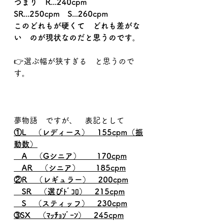
つまり　R...240cpm　
SR...250cpm　S...260cpm
このどれもが硬くて　どれも差がな
い　のが現状なのだと思うのです。
👉選ぶ幅が狭すぎる　と思うので
す。
夢物語　ですが、　表記として
①L　（レディース）　155cpm（振
動数）
　A　（Gシニア）　　170cpm
　AR　（シニア）　　185cpm
②R　（レギュラー）　200cpm
　SR　（選びﾄﾞｺﾛ）　215cpm
　S　（スティッフ）　230cpm
➂SX　（ﾏｯﾁｮｿﾞｰﾝ）　245cpm