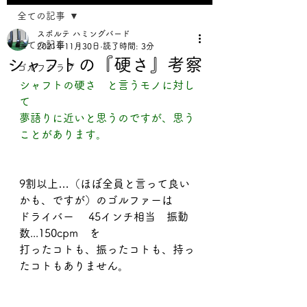
全ての記事
スポルテ ハミングバード
全ての記事
2021年11月30日
読了時間: 3分
シャフトの『硬さ』考察
ゴルフクラブ
シャフトの硬さ　と言うモノに対し
て
夢語りに近いと思うのですが、思う
ことがあります。
9割以上…（ほぼ全員と言って良い
かも、ですが）のゴルファーは
ドライバー 　45インチ相当　振動
数...150cpm　を
打ったコトも、振ったコトも、持っ
たコトもありません。