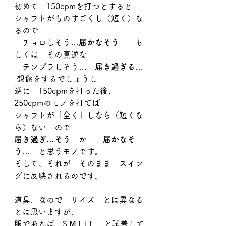
初めて　150cpmを打つとすると
シャフトがものすごくし（短く）な
るので
　チョロしそう…
届かなそう
　　も
しくは　その真逆な
　テンプラしそう…　
届き過ぎる
… 
 想像をするでしょうし
逆に　150cpmを打った後、　
250cpmのモノを打てば
シャフトが「全く」しなら（短くな
ら）ない　ので
届き過ぎ…そう
　か　　
届かなそ
う
…　と思うモノです。
そして、それが　そのまま　スイン
グに反映されるのです。
道具、なので　サイズ　とは異なる
とは思いますが、
服であれば　S.Ⅿ.L.LL.　と試着して