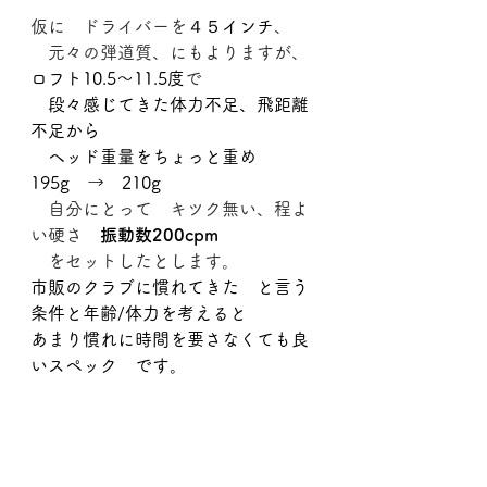
仮に　ドライバーを
４５インチ
、
　元々の弾道質、にもよりますが、
ロフト10.5～11.5度
で
　段々感じてきた体力不足、飛距離
不足から
　ヘッド重量をちょっと重め　
195g　→　210g　
　自分にとって　キツク無い、程よ
い硬さ　
振動数200cpm
　をセットしたとします。
市販のクラブに慣れてきた　と言う
条件と年齢/体力を考えると
あまり慣れに時間を要さなくても良
いスペック　です。