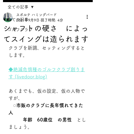
全ての記事
スポルテ ハミングバード
全ての記事
2021年9月9日
読了時間: 4分
シャフトの硬さ によっ
ゴルフクラブ
てスイングは造られます
クラブを新調、セッティングすると
します。
◆絶滅危惧種のゴルフクラブ創りま
す (livedoor.blog)
あくまでも、仮の設定、仮の人物で
すが、
　◌市販のクラブに長年慣れてきた
人
　　　年齢　60歳位　の男性
　とし
ましょう。