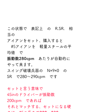
この状態で　表記上　の　R.SR.　相
当の
アイアンをセット、購入すると　
#5アイアンを
　軽量スチールの平
均値　で
振動数280cpm
　あたりが自動的に
やって来ます。
スイング破壊兵器の　N×9×0　の
SR　で280～290cpm　です
セットと言う意味で
45inのドライバーが振動数
200cpm　であれば
それとマッチする、セットになる硬