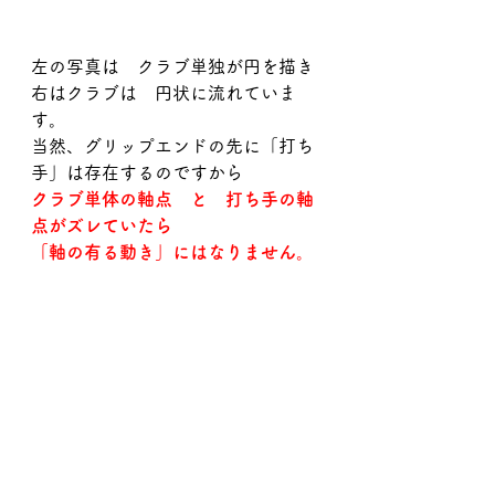
左の写真は　クラブ単独が円を描き
右はクラブは　円状に流れていま
す。
当然、グリップエンドの先に「打ち
手」は存在するのですから
クラブ単体の軸点　と　打ち手の軸
点がズレていたら
「軸の有る動き」にはなりません。
それをして　軸の有るスイング、無
いスイング
と言うのが　元々の意味合いだと思
います。
まあ　軸の無い動き　の方が圧倒的