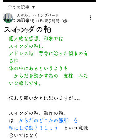
全ての記事
スポルテ ハミングバード
全ての記事
2021年3月11日
読了時間: 3分
スイングの軸
ゴルフクラブ
個人的な感想、印象では
スイングの軸は
アドレス時　背骨に沿った傾きの有
る柱
体の中にあるというよりも
　からだを動かす為の　支柱　みた
いな感じです。 
伝わり難いかとは思いますが…。
スイングの軸、動作の軸、
は　
からだのどこかの箇所　を
軸にして動きましょう
　という意味
合いではなく