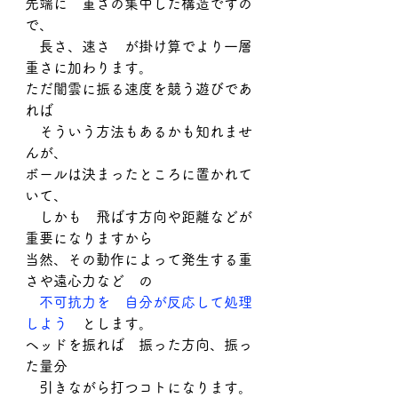
先端に　重さの集中した構造ですの
で、
　長さ、速さ　が掛け算でより一層
重さに加わります。
ただ闇雲に振る速度を競う遊びであ
れば
　そういう方法もあるかも知れませ
んが、
ボールは決まったところに置かれて
いて、
　しかも　飛ばす方向や距離などが
重要になりますから
当然、その動作によって発生する重
さや遠心力など　の
　不可抗力を　自分が反応して処理
しよう
　とします。
ヘッドを振れば　振った方向、振っ
た量分
　引きながら打つコトになります。