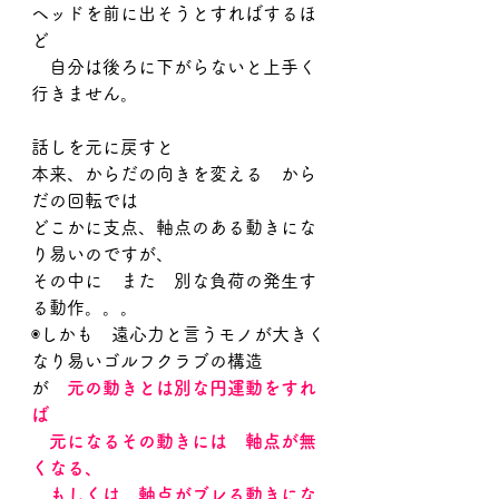
ヘッドを前に出そうとすればするほ
ど
　自分は後ろに下がらないと上手く
行きません。
話しを元に戻すと
本来、からだの向きを変える　から
だの回転では
どこかに支点、軸点のある動きにな
り易いのですが、
その中に　また　別な負荷の発生す
る動作。。。
◉しかも　遠心力と言うモノが大きく
なり易いゴルフクラブの構造
が　
元の動きとは別な円運動をすれ
ば
　元になるその動きには　軸点が無
くなる、
　もしくは　軸点がブレる動きにな