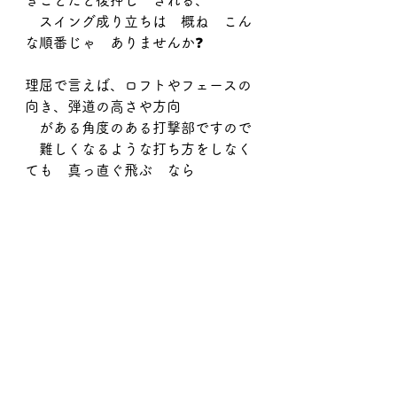
きことだと後押し　される、
　スイング成り立ちは　概ね　こん
な順番じゃ　ありませんか❓
理屈で言えば、ロフトやフェースの
向き、弾道の高さや方向
　がある角度のある打撃部ですので
　難しくなるような打ち方をしなく
ても　真っ直ぐ飛ぶ　なら
　それに越したことはありません
が、
　超ハードスペック（本人の自覚は
ない）はそれを許しません。