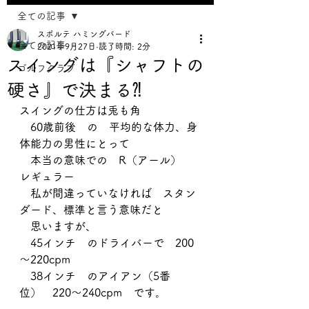
全ての記事
スポルテ ハミングバード
全ての記事
2021年9月27日
読了時間: 2分
スイングは『シャフトの
ゴルフクラブ
硬さ』で決まる⁈
スイングの仕方は兎も角
　60歳前後　の　平均的な体力、身
体能力の男性にとって
　本当の意味での　R（アール）　
レギュラー
　私が間違っていなければ　スタン
ダード、標準と言う意味だと
　思いますが、
　45インチ　のドライバーで　200
～220cpm
　38インチ　のアイアン（5番
位）　220～240cpm　です。