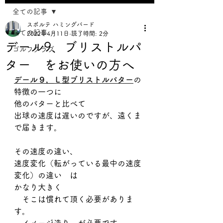
全ての記事
スポルテ ハミングバード
全ての記事
2022年4月11日
読了時間: 2分
デール9、ブリストルパ
ゴルフクラブ
ター をお使いの方へ
デール９
，
Ｌ型ブリストルパター
の
特徴の一つに
他のパターと比べて
出球の速度は遅いのですが、遠くま
で届きます。
その速度の違い、
速度変化（転がっている最中の速度
変化）の違い　は
かなり大きく　
　そこは慣れて頂く必要がありま
す。