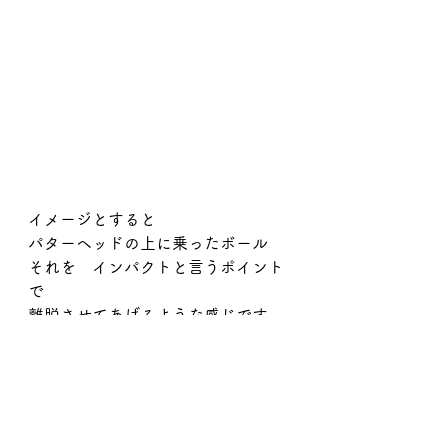
イメージとすると
パターヘッドの上に乗ったボール
それを　インパクトと言うポイント
で
離脱させてあげるような感じです。
あとパッティングがあまり得意でな
い人への
ちょっとしたアドバイス（万人向け