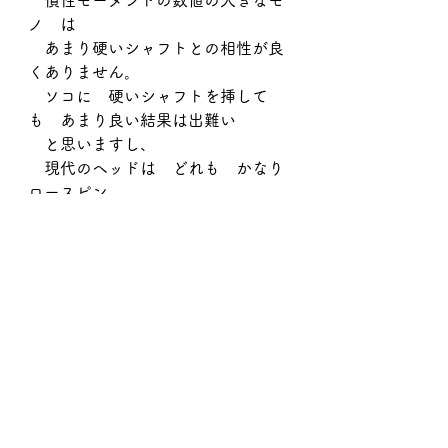
　慣性モーメントの数値の大きなモ
ノ　は
　あまり硬いシャフトとの相性が良
くありません。
　ソコに　硬いシャフトを挿して
も　あまり良い結果は出難い
　と思いますし、
　現代のヘッドは　どれも　かなり
ロースピン、
　スピン抑制の強いタイプが多いで
すから
　重心距離の短いモノやモーメント
の低いモノも
　硬すぎるシャフトでは　ボールが
浮かない　とか、
　浮力が持続できないになり易いの
で　注意が必要です。