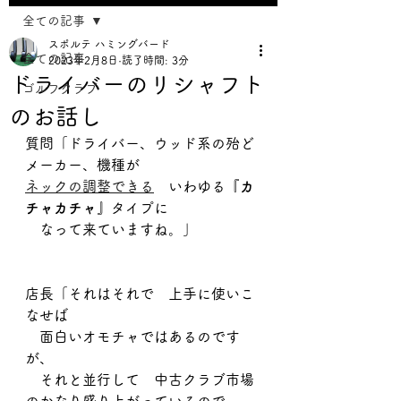
全ての記事
スポルテ ハミングバード
全ての記事
2023年2月8日
読了時間: 3分
ドライバーのリシャフト
ゴルフクラブ
のお話し
質問「ドライバー、ウッド系の殆ど
メーカー、機種が
ネックの調整できる
　いわゆる『
カ
チャカチャ
』タイプに
　なって来ていますね。」 
店長「それはそれで　上手に使いこ
なせば
　面白いオモチャではあるのです
が、
　それと並行して　中古クラブ市場