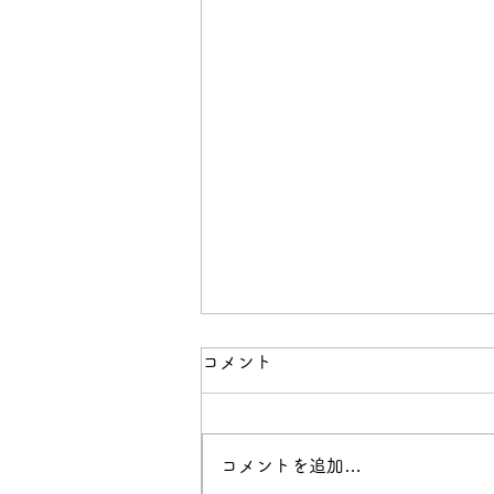
【メールアドレスの変更のお
コメント
知らせ】
お客様各位 昨年9月後半、
コメントを追加…
10月より 従来のメールアドレ