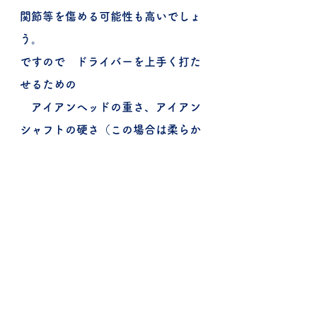
関節等を傷める可能性も高いでしょ
う。
ですので　ドライバーを上手く打た
せるための
　アイアンヘッドの重さ、アイアン
シャフトの硬さ（この場合は柔らか
さ）
どれを打っても、違和感、タイミン
グの相違の無い　セット構築、
また　将来を見越した（加齢）に対
する
　クラブを通しての自然なスイング
形成　のためには
全体の硬さを程よく落とした「本当