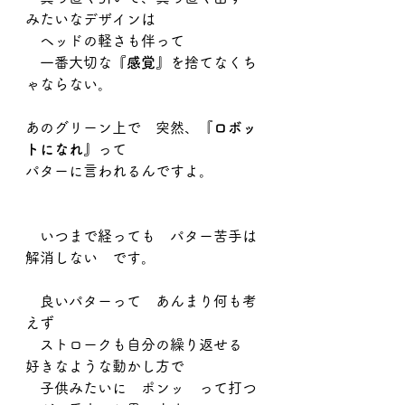
みたいなデザインは
　ヘッドの軽さも伴って
　一番大切な
『感覚』
を捨てなくち
ゃならない。
あのグリーン上で　突然、『
ロボッ
トになれ』
って
パターに言われるんですよ。
　いつまで経っても　パター苦手は
解消しない　です。
　良いパターって　あんまり何も考
えず
　ストロークも自分の繰り返せる　
好きなような動かし方で
　子供みたいに　ポンッ　って打つ