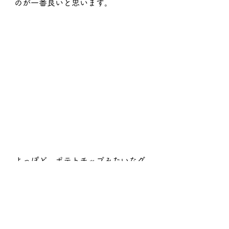
のが一番良いと思います。
よっぽど　ポテトチップみたいなグ
リーンでない限り
　ラインなんて　自分で造れる　み
たいな感じで
　良いと思うんですね。
距離が合って　寄ればいいんですか