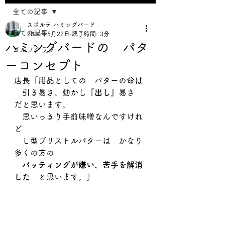
全ての記事
スポルテ ハミングバード
全ての記事
2024年5月22日
読了時間: 3分
ハミングバードの パタ
ゴルフクラブ
ーコンセプト
店長「用品としての　パターの命は
　引き易さ、動かし『
出し
』易さ　
だと思います。
　思いっきり手前味噌なんですけれ
ど
　Ｌ型ブリストルパターは　かなり
多くの方の
　パッティングが嫌い、苦手を解消
した　
と思います。」