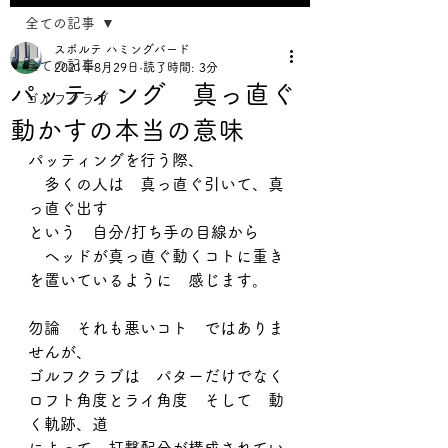
全ての記事
スポルテ ハミングバード
全ての記事
2021年8月29日
読了時間: 3分
パッティング 真っ直ぐ
ゴルフクラブ
動かすの本当の意味
パッティングを行う際、
　多くの人は　真っ直ぐ引いて、真
っ直ぐ出す
という　自分/打ち手の目線から
　ヘッドが真っ直ぐ動くコトに重き
を置いているように　感じます。
勿論　それも悪いコト　ではありま
せんが、
ゴルフクラブは　パターだけでなく
ロフト角度とライ角度　そして　動
く軌跡、道