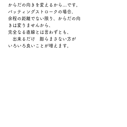
からだの向きを変えるから…です。
パッティングストロークの場合、
余程の距離でない限り、からだの向
きは変りませんから、
完全なる直線とは言わずとも、
　出来るだけ　膨らまさない方が　
いろいろ良いことが増えます。
パッティングストロークはスコアの
直結します。
とともに　スコアの大半を占めま
す。
その一打、そのパットが入らずとも
　安定したパッティングが出来る
か、そうでないか
の差は　ココが反映すると言っても
過言ではありません。