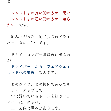
ど
　シャフト寸の長い①の方が　硬い
　シャフト寸の短い②の方が　柔ら
かい
　です。
　組み上がった　同じ長さのドライ
バー　なのに🙄…です。
　そして　コレが一番顕著に出るの
が
　ドライバー　から　フェアウェイ
ウッドへの推移
　なんです。
　どのタイプ、どの機種であっても
　ティーアップして
　宙に浮いているボールを打つドラ
イバーは　タッパ、
　上下方向に厚みがあります。