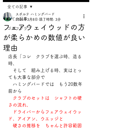
全ての記事
スポルテ ハミングバード
全ての記事
2024年3月8日
読了時間: 3分
フェアウェイウッドの方
ゴルフクラブ
が柔らかめの数値が良い
理由
店長「コレ　クラブを選ぶ時、造る
時、
　そして　組み上げる時、実はとっ
ても大事な部分で
　ハミングバードでは　もう20数年
前から
　クラブのセットは　シャフトの硬
さの流れ、
　ドライバーからフェアウェイウッ
ド、アイアン、ウエッジと
　硬さの推移を　ちゃんと許容範囲