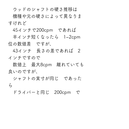
　ウッドのシャフトの硬さ推移は
　機種や元の硬さによって異なりま
すけれど
　45インチで200cpm　であれば
　半インチ短くなったら　1~2cpm
位の数値差　ですが、
　43インチ　長さの差であれば　2
インチですので
　数値上　最大8cpm　離れていても
良いのですが、
　シャフトの実寸が同じ　であった
ら
　ドライバーと同じ　200cpm　で
も問題ないんですね。
　逆に　8cpmも離れてしまって
　クラブとしての全長は2インチ違
うけれど