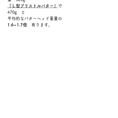
『Ｌ型ブリストルパター』
で　
470g　と
平均的なパターヘッド重量の　
1.6~1.7倍
　有ります。