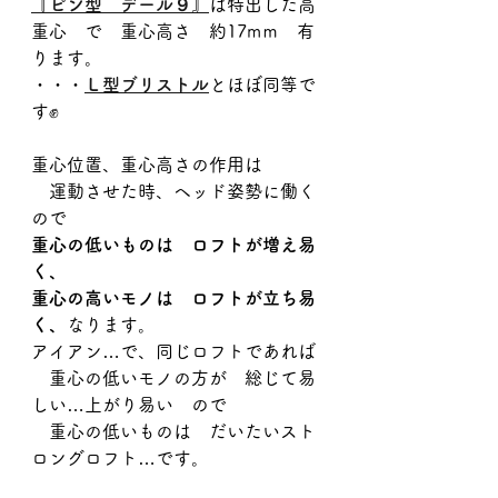
『ピン型　デール９』
は特出した高
重心　で　重心高さ　約17mｍ　有
ります。
・・・
Ｌ型ブリストル
とほぼ同等で
す✊
重心位置、重心高さの作用は
　運動させた時、ヘッド姿勢に働く
ので
重心の低いものは　ロフトが増え易
く、
重心の高いモノは　ロフトが立ち易
く、
なります。
アイアン…で、同じロフトであれば
　重心の低いモノの方が　総じて易
しい…上がり易い　ので
　重心の低いものは　だいたいスト
ロングロフト…です。