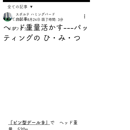
全ての記事
スポルテ ハミングバード
全ての記事
2021年8月24日
読了時間: 3分
ヘッド重量活かす---パッ
ゴルフクラブ
ティングの ひ・み・つ
『ピン型デール９』
で　ヘッド重
量　520g