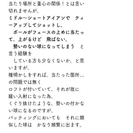
当たり場所と重心の関係！とは言い
切れませんが、
ミドル～ショートアイアンで　ティ
ーアップしてショットし、
　ボールがフェースの上めに当たっ
て、上がるけど　飛ばない、
　勢いのない球になってしまう
　と
言う経験を
　している方も少なくないか、と思
いますが、
種明かしをすれば、当たった箇所…
の問題では無く
ロフトが付いていて、それが故に　
緩い入射になった為、
くぐり抜けたような、勢いの付かな
い球になるのですが、
パッティングにおいても　それに類
似した球は　かなり頻繁に出ます。