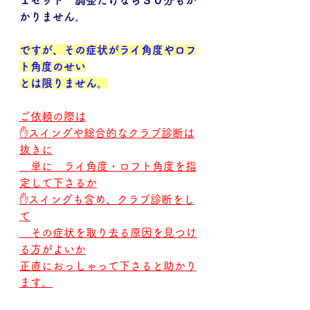
１セット　調整だけなら３０分もか
かりません。
ですが、その症状がライ角度やロフ
ト角度のせい
とは限りません。
ご依頼の際は
✋スイングや総合的なクラブ診断は
抜きに
　単に　ライ角度・ロフト角度を指
定して下さるか
✋スイングも含め、クラブ診断をし
て
　その症状を取り去る原因を見つけ
る方がよいか
正直におっしゃって下さると助かり
ます。