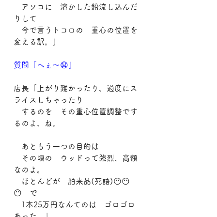
　アソコに　溶かした鉛流し込んだ
りして
　今で言うトコロの　重心の位置を
変える訳。」
質問「へぇ～😧」
店長「上がり難かったり、過度にス
ライスしちゃったり
　するのを　その重心位置調整です
るのよ、ね。
　あともう一つの目的は
　その頃の　ウッドって強烈、高額
なのよ。
　ほとんどが　舶来品(死語)😶😶
😶　で
　1本25万円なんてのは　ゴロゴロ
あった。」