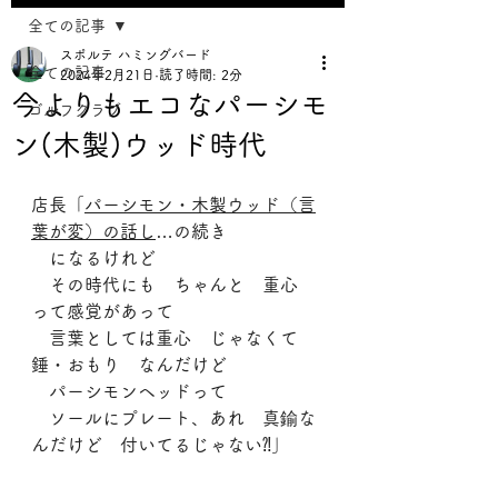
全ての記事
スポルテ ハミングバード
全ての記事
2024年2月21日
読了時間: 2分
今よりもエコなパーシモ
ゴルフクラブ
ン(木製)ウッド時代
店長「
パーシモン・木製ウッド（言
葉が変）の話し
…の続き
　になるけれど
　その時代にも　ちゃんと　重心　
って感覚があって
　言葉としては重心　じゃなくて　
錘・おもり　なんだけど
　パーシモンヘッドって
　ソールにプレート、あれ　真鍮な
んだけど　付いてるじゃない⁈」