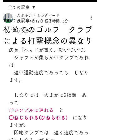
全ての記事
スポルテ ハミングバード
全ての記事
2025年4月12日
読了時間: 3分
初めてのゴルフ クラブ
ゴルフクラブ
による打撃概念の異なり
店長「ヘッドが重く、効いていて、
　シャフトが柔らかいクラブであれ
ば
　遅い運動速度であっても　しなり
ます。
　しなりには　大まかに2種類　あ
って
〇シンプルに遅れる
　と
〇ねじられる(ひねられる)
　になり
ますが、 
　悶絶クラブでは　遅く速度であっ