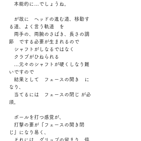
　本能的に…でしょうね。
　が故に　ヘッドの進む道、移動す
る道、よく言う軌道　を
　両手の、両腕のさばき、長さの調
節　でする必要が生まれるので
　シャフトがしなるではなく
　クラブがひねられる
　…元々のシャフトが硬くしなり難
いですので
　結果として　フェースの開き　に
なり、
　当てるには　フェースの閉じ が必
須。
　ボールを打つ感覚が、
　打撃の要が『フェースの開き閉
じ』になり易く、
　それには　グリップの留まり、停