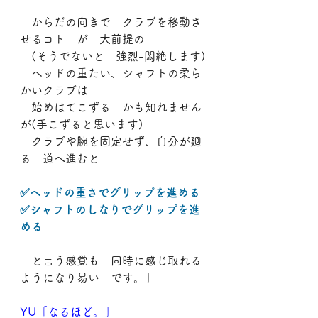
　からだの向きで　クラブを移動さ
せるコト　が　大前提の
　(そうでないと　強烈-悶絶します)
　ヘッドの重たい、シャフトの柔ら
かいクラブは
　始めはてこずる　かも知れません
が(手こずると思います)
　クラブや腕を固定せず、自分が廻
る　道へ進むと
✅ヘッドの重さでグリップを進める
✅シャフトのしなりでグリップを進
める
　と言う感覚も　同時に感じ取れる
ようになり易い　です。」
YU「なるほど。」