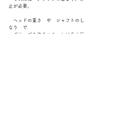
止が必要。
　ヘッドの重さ　や　シャフトのし
なり　で
　グリップを進ませる　とは全く反
対の
　如何に、どこで、どんな風に
　『グリップの進みを止めるか』
　『ヘッドに追い越させるか』
　に
なりますから
✅ヘッドの重さの使い方、
✅シャフトのしなりの利用の仕方　
も
　全く反対　に　なります。
　からだの回転で　クラブを『移動