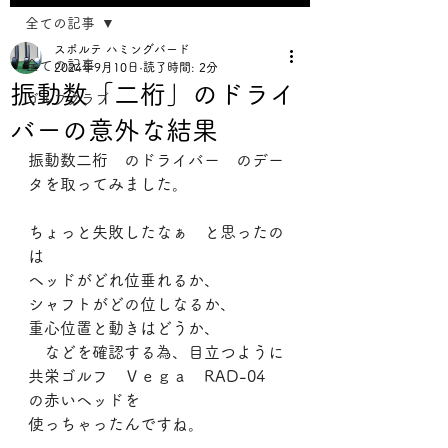
全ての記事
スポルテ ハミングバード
全ての記事
2024年9月10日
読了時間: 2分
振動数「二桁」のドライ
ゴルフクラブ
バーの意外な結果
振動数二桁　のドライバー　のデー
タを取ってみました。
ちょっと失敗したなぁ　と思ったの
は
ヘッドがどれ位垂れるか、
シャフトがどの位しなるか、
重心位置と動きはどうか、
　などを確認する為、目立つように
共栄ゴルフ　Ｖｅｇａ　RAD-04　
の赤いヘッドを
使っちゃったんですね。