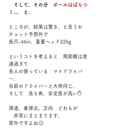
　そして、その分　
ボールはばらつ
く
…　と。
ところが、結果は驚き、と言うか
チョット予想外で
長尺-46in、重量ヘッド226g
というコトを考えると　飛距離は普
通過ぎて
各人の使っている　マイドライバ
ー、
自前のドライバーと大体同じ。
そして　兎も角、安定度が高い✋
弾道、着弾点、方向　どれもが
　非常にまとまります。
意外ですよね🙄