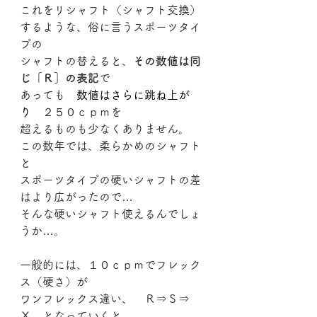
これをリシャフト（シャフト交換）
するような、俗に言うスポーツタイ
プの
シャフトの替えると、
その数値は同
じ「Ｒ］の表記
で
あっても　
数値はさらに跳ね上が
り
　２５０ｃｐｍを
超えるものも少なくありません。
この数年では、柔らかめのシャフト
と
スポーツタイプの硬いシャフトの差
はより広がったので…
そんな硬いシャフト使えるんでしょ
うか…。
一般的には、１０ｃｐｍでフレック
ス（硬さ）が
ワンフレックス違い、　Ｒ⇒Ｓ⇒
Ｘ　となっていくと