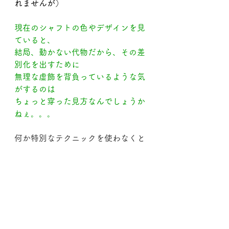
れませんが）
現在のシャフトの色やデザインを見
ていると、
結局、動かない代物だから、その差
別化を出すために
無理な虚飾を背負っているような気
がするのは
ちょっと穿った見方なんでしょうか
ねぇ。。。
何か特別なテクニックを使わなくと
も
各人がシャフトを運動させられるよ
うに、
シャフトには「硬さ」が色々あるの
に、
ＹＯＵＴＵＢＥ
などには
シャフトのしならせ方　何て題名の
モノまであります。