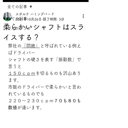
全ての記事
スポルテ ハミングバード
全ての記事
2021年10月26日
読了時間: 3分
柔らかいシャフトはスラ
ゴルフクラブ
イスする？
弊社の
「悶絶」
と呼ばれている例え
ばドライバー
シャフトの硬さを表す「振動数」で
言うと
１５０ｃｐｍ
を切るものも沢山あり
ます。
市販のドライバーで柔らかいと言わ
れているものでも
２２０～２３０ｃｐｍ
７０も８０も
数値
が違います。