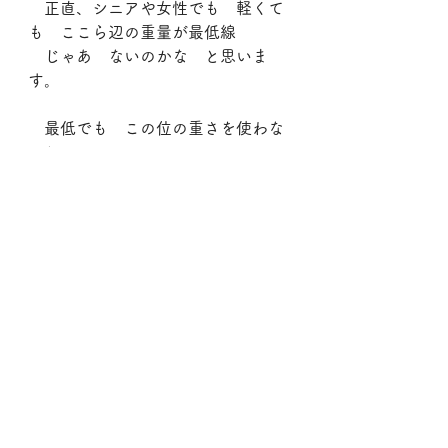
　正直、シニアや女性でも　軽くて
も　ここら辺の重量が最低線
　じゃあ　ないのかな　と思いま
す。
　最低でも　この位の重さを使わな
いと
　今度はウエッジ、アプローチで困
ると思います。
　ラフ、バンカーなど　ボール以外
の質量をどかす能力が低いです。
　それを腕力で解決って訳にも行き
ませんし、
アプローチの距離感、距離加減は
重量の有るモノが断然、有利
で
す。」