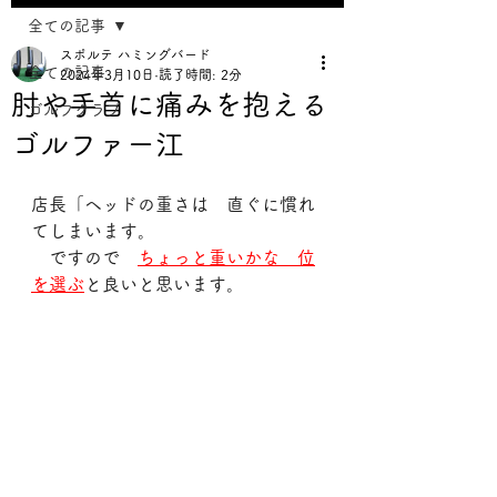
全ての記事
スポルテ ハミングバード
全ての記事
2024年3月10日
読了時間: 2分
肘や手首に痛みを抱える
ゴルフクラブ
ゴルファー江
店長「ヘッドの重さは　直ぐに慣れ
てしまいます。
　ですので　
ちょっと重いかな　位
を選ぶ
と良いと思います。