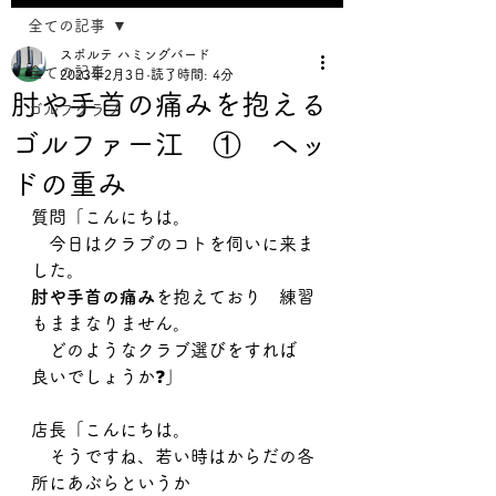
全ての記事
スポルテ ハミングバード
全ての記事
2023年2月3日
読了時間: 4分
肘や手首の痛みを抱える
ゴルフクラブ
ゴルファー江 ① ヘッ
ドの重み
質問「こんにちは。
　今日はクラブのコトを伺いに来ま
した。
肘や手首の痛み
を抱えており　練習
もままなりません。 
　どのようなクラブ選びをすれば　
良いでしょうか❓」
店長「こんにちは。
　そうですね、若い時はからだの各
所にあぶらというか