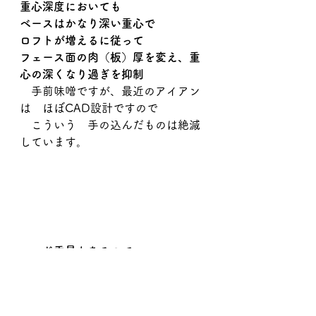
重心深度においても
ベースはかなり深い重心で
ロフトが増えるに従って
フェース面の肉（板）厚を変え、重
心の深くなり過ぎを抑制
　手前味噌ですが、最近のアイアン
は　ほぼCAD設計ですので
　こういう　手の込んだものは絶滅
しています。
ヘッド重量もあるので
　アイアンとは思えない慣性モーメ
ントを持っています
 （アイアンヘッドにはルール設定が