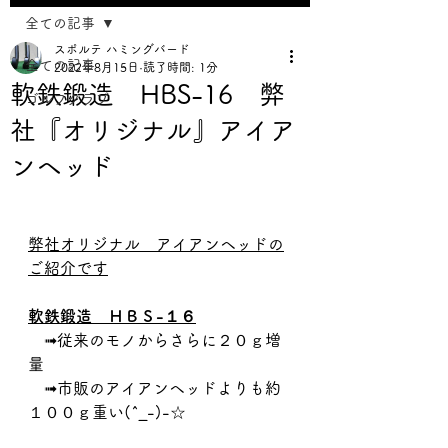
全ての記事
スポルテ ハミングバード
全ての記事
2022年8月15日
読了時間: 1分
軟鉄鍛造 HBS-16 弊
ゴルフクラブ
社『オリジナル』アイア
ンヘッド
弊社オリジナル　アイアンヘッドの
ご紹介です
軟鉄鍛造　ＨＢＳ-１６
　➟従来のモノからさらに２０ｇ増
量
　➟市販のアイアンヘッドよりも約
１００ｇ重い(^_-)-☆