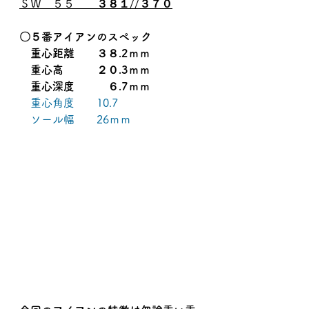
ＳＷ　５５　　
３８１
//
３７０
〇５番アイアンのスペック
　重心距離　　３８.2ｍｍ
　重心高　　　２０.3ｍｍ
　重心深度　　　６.7ｍｍ
　重心角度　　10.7
　ソール幅　　26ｍｍ