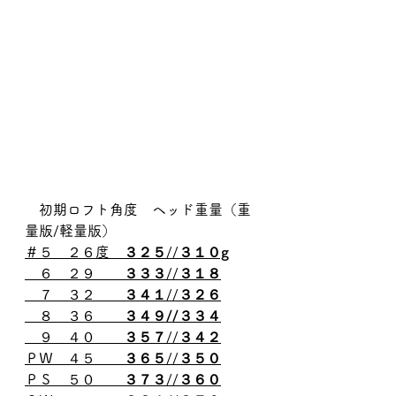
　初期ロフト角度　ヘッド重量（重
量版/軽量版）
＃５　２６度　
３２５
//
３１０g
　６　２９　　
３３３
//
３１８
　７　３２　　
３４１
//
３２６
　８　３６　　
３４９//３３４
　９　４０　　
３５７
//
３４２
ＰＷ　４５　　
３６５
//
３５０
ＰＳ　５０　　
３７３
//
３６０