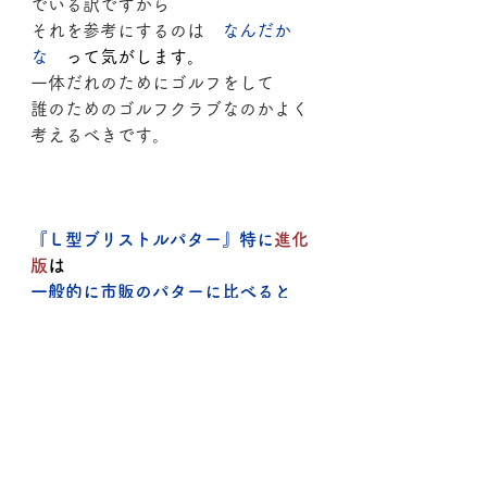
でいる訳ですから
それを参考にするのは　
なんだか
な
　って気がします。
一体だれのためにゴルフをして
誰のためのゴルフクラブなのかよく
考えるべきです。
『Ｌ型ブリストルパター』特に
進化
版
は
一般的に市販のパターに比べると
約5割増しで　ヘッドが重くなって
います。　➡４７０ｇ以上
シャフトの硬さは　それを表す振動
数という数値では
一般のスチールシャフト装着のパタ
ーは　３３０ｃｐｍ
進化版のＬ型ブリストルパターで