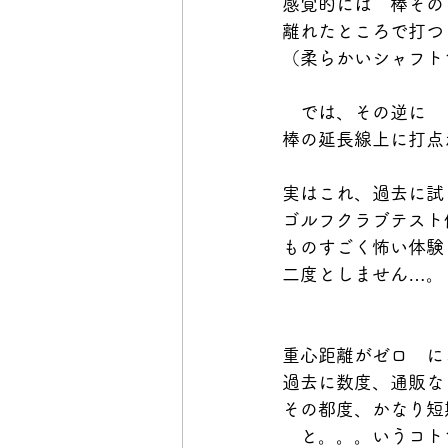
感覚的には　棒その
離れたところで打つ
（柔らかいシャフト
　では、その逆に　
棒の延長線上に打点
実はこれ、過去に試
ゴルフクラブテスト
ものすごく怖い体験
二度としません…。
重心距離がゼロ　に
過去に数度、通販な
その都度、かなり短
　と。。。いうコト