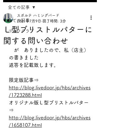
全ての記事
スポルテ ハミングバード
全ての記事
2021年7月9日
読了時間: 3分
Ｌ型ブリストルパターに
ゴルフクラブ
関する問い合わせ
　が　ありましたので、私（店主）
の書きました
返答を記載致します。
限定版記事⇒
http://blog.livedoor.jp/hbs/archives
/1723288.html
オリジナル版Ｌ型ブリストルパター
⇒
http://blog.livedoor.jp/hbs/archives
/1658107.html