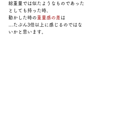
総重量では似たようなものであった
としても持った時、
動かした時の
重量感の差
は　　
…たぶん3倍以上に感じるのではな
いかと思います。
そして　小さなストローク、遅いス
トロークであっても
遠くまで転がる　破壊力＝ヘッド重
量