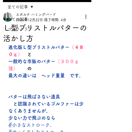
全ての記事
スポルテ ハミングバード
全ての記事
2020年12月22日
読了時間: 4分
Ｌ型ブリストルパターの
ゴルフクラブ
活かし方
進化版Ｌ型ブリストルパター
（４８
０ｇ）
　と
一般的な市販のパター
（３００ｇ
強）
　　の
最大の違いは　ヘッド重量　です。
パターは飛ばさない道具
　と認識されているゴルファーは少
なくありませんが、
少ない力で飛ぶのなら
✌小さなストローク、