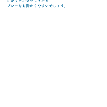
が多くかかるのですから
ブレーキも掛かりやすいでしょう。
インパクトもそうですが、
それ以降（フォロー）に対し
シャフトが　ロフトを増やさず
シャフトの角度、姿勢がそのまま
ボールを打つ抜いてあげる　という
事が重要です。