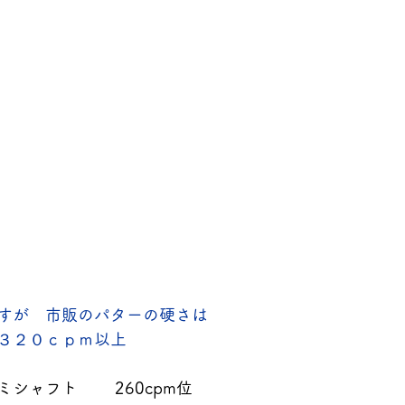
すが　市販のパターの硬さは
３２０ｃｐｍ以上
シャフト　 　260cpm位