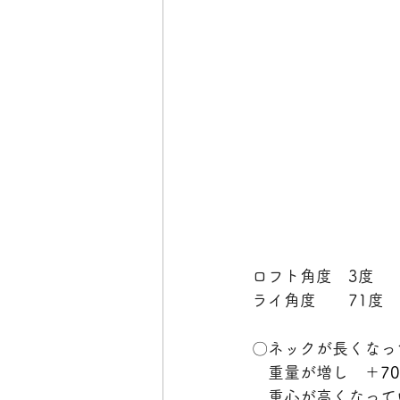
ロフト角度　3度
ライ角度　　71度
〇ネックが長くなっ
　重量が増し　
＋7
　重心が高くなって