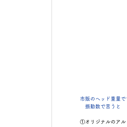
市販のヘッド重量で
　振動数で言うと　
①オリジナルのアルミ