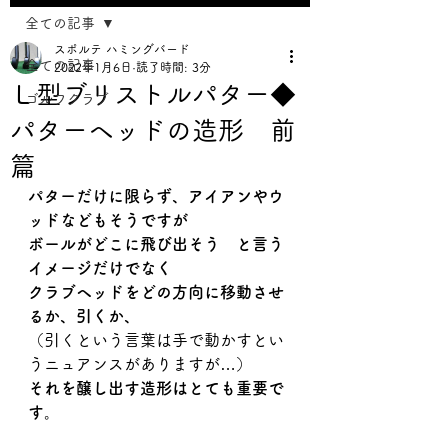
全ての記事
スポルテ ハミングバード
全ての記事
2022年1月6日
読了時間: 3分
Ｌ型ブリストルパター◆
ゴルフクラブ
パターヘッドの造形 前
篇
パターだけに限らず、アイアンやウ
ッドなどもそうですが
ボールがどこに飛び出そう　と言う
イメージだけでなく
クラブヘッドをどの方向に移動させ
るか、引くか、
（引くという言葉は手で動かすとい
うニュアンスがありますが…）
それを醸し出す造形はとても重要で
す。