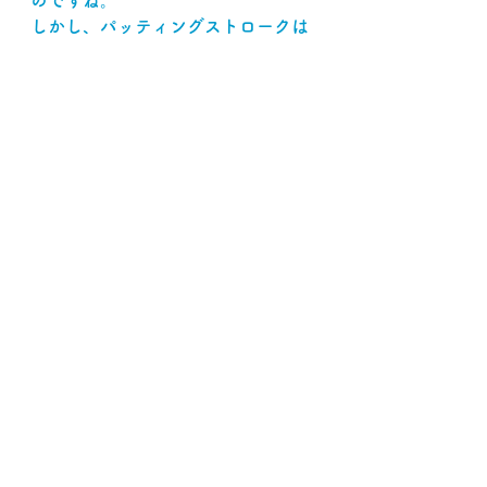
のですね。
しかし、パッティングストロークは
生き物である人間がするわけです。
特に　パッティングストロークは
静かな動きですから、チカラやスピ
ードで解決出来ません。
打ち手の心模様や欲がモロに出る訳
です。
機械的な動きを求める
私の目からすると　ロボチックな形
状のマレットは
多分　その場面ではマイナスに働く
でしょう。