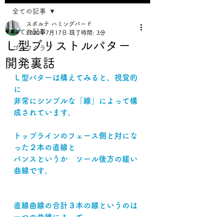
全ての記事
スポルテ ハミングバード
全ての記事
2020年7月17日
読了時間: 3分
Ｌ型ブリストルパター
ゴルフクラブ
開発裏話
Ｌ型パターは構えてみると、視覚的
に
非常にシンプルな「線」によって構
成されています。
トップラインのフェース側と対にな
った２本の直線と
バンスというか　ソール後方の緩い
曲線です。
直線曲線の合計３本の線というのは