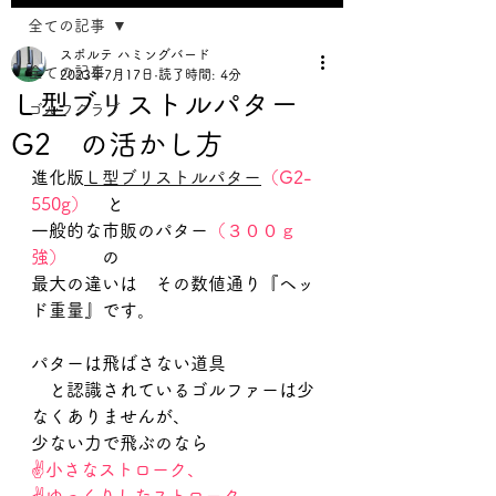
全ての記事
スポルテ ハミングバード
全ての記事
2023年7月17日
読了時間: 4分
Ｌ型ブリストルパター
ゴルフクラブ
G2 の活かし方
進化版
Ｌ型ブリストルパター
（G2-
550g）
　と
一般的な市販のパター
（３００ｇ
強）
　　の
最大の違いは　その数値通り『ヘッ
ド重量』です。
パターは飛ばさない道具
　と認識されているゴルファーは少
なくありませんが、
少ない力で飛ぶのなら
✌小さなストローク、