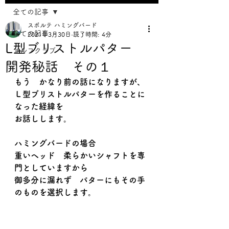
全ての記事
スポルテ ハミングバード
全ての記事
2021年3月30日
読了時間: 4分
L型ブリストルパター
ゴルフクラブ
開発秘話 その１
もう　かなり前の話になりますが、
Ｌ型ブリストルパターを作ることに
なった経緯を
お話しします。
ハミングバードの場合
重いヘッド　柔らかいシャフトを専
門としていますから
御多分に漏れず　パターにもその手
のものを選択します。