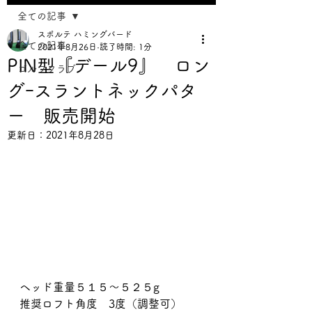
全ての記事
スポルテ ハミングバード
全ての記事
2021年8月26日
読了時間: 1分
PIN型『デール9』 ロン
ゴルフクラブ
グｰスラントネックパタ
ー 販売開始
更新日：
2021年8月28日
ヘッド重量５１５～５２５g 
推奨ロフト角度　3度（調整可）