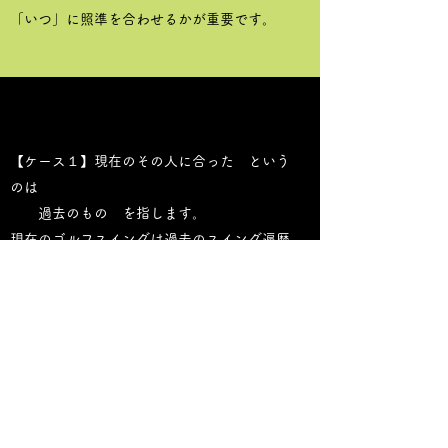
「いつ」に照準を合わせるかが重要です。
【ケース１】現在のその人に合った という
のは
過去のもの を指します。
現在のゴルフスイングは過去のスイング遍歴
やクラブ遍歴
それらの蓄積によって作られたものです。
当然 市販クラブをベースにしていますから
ヘッド重量も軽め ヘッド①とか
シャフトも弊社の中では硬め シャフト①と
か
そこら辺を選ぶと
今までのスイングのまま、