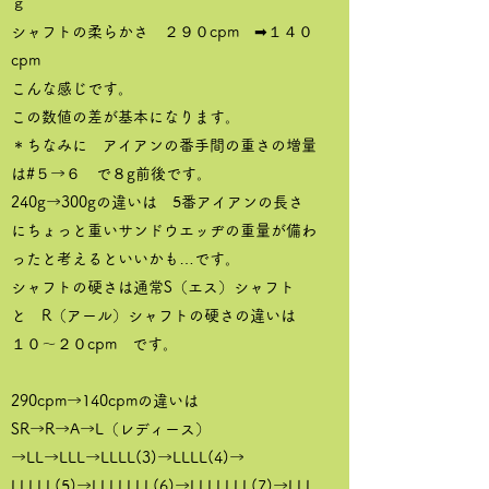
ｇ
シャフトの柔らかさ ２９０cpm ➡１４０
cpm
こんな感じです。
この数値の差が基本になります。
＊ちなみに アイアンの番手間の重さの増量
は#５→６ で８g前後です。
240g→300gの違いは 5番アイアンの長さ
にちょっと重いサンドウエッヂの重量が備わ
ったと考えるといいかも…です。
シャフトの硬さは通常S（エス）シャフト
と R（アール）シャフトの硬さの違いは
１０～２０cpm です。
290cpm→140cpmの違いは
SR→R→A→L（レディース）
→LL→LLL→LLLL(3)→LLLL(4)→
LLLLL(5)→LLLLLLL(6)→LLLLLLL(7)→LLL