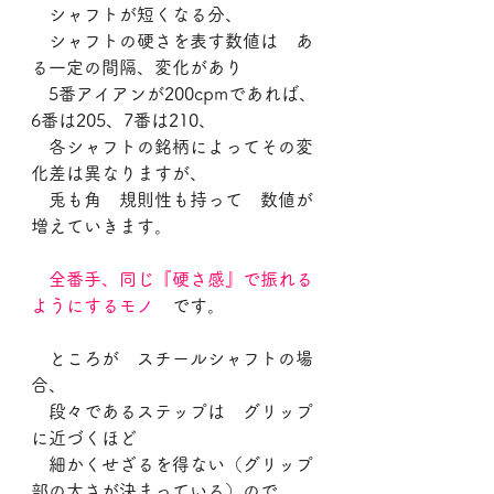
　シャフトが短くなる分、
　シャフトの硬さを表す数値は　あ
る一定の間隔、変化があり
　5番アイアンが200cpmであれば、
6番は205、7番は210、
　各シャフトの銘柄によってその変
化差は異なりますが、
　兎も角　規則性も持って　数値が
増えていきます。
全番手、同じ『硬さ感』で振れる
ようにするモ
ノ
　です。
　ところが　スチールシャフトの場
合、
　段々であるステップは　グリップ
に近づくほど
　細かくせざるを得ない（グリップ
部の太さが決まっている）ので