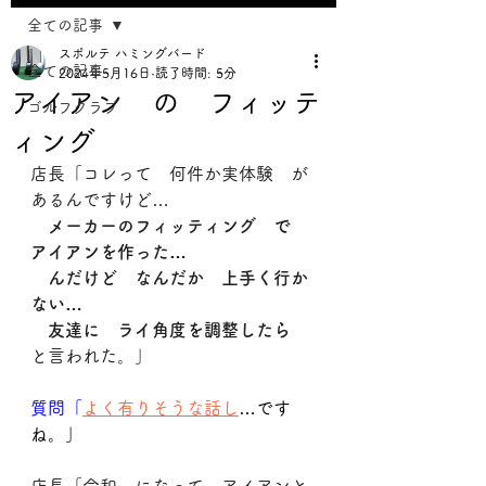
全ての記事
スポルテ ハミングバード
全ての記事
2024年5月16日
読了時間: 5分
アイアン の フィッテ
ゴルフクラブ
ィング
店長「コレって　何件か実体験　が
あるんですけど…
メーカーのフィッティング　で　
アイアンを作った…
　んだけど　なんだか　上手く行か
ない…
　友達に　ライ角度を調整したら
と言われた。」
質問「
よく有りそうな話し
…です
ね。」