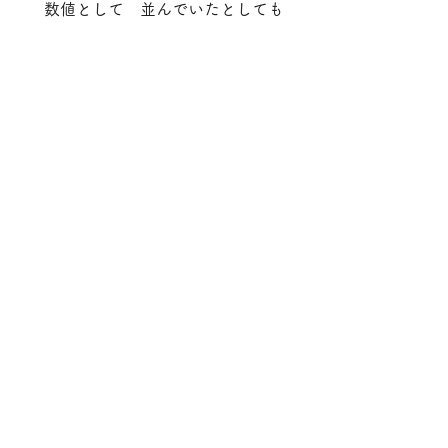
　数値として　並んでいたとしても
　ウエッジ、短くなる方につれ　シ
ャフトの硬度が上がっていったら
　その数値の意味、
ライ角度が揃っ
ている意味がありません。
😵真ん中を基準としたら
　長いクラブはフラットめ、短いク
ラブがアップライトめ、
　という　ライ角度設定としては　
より使い難い方に
　実質、なってしまっているのと同
じです。
　ライ角度を　お使いのお客様　に
合わせる、合わせました、
　と言うのは　静止時のアドレスに
も重要ですけれど、