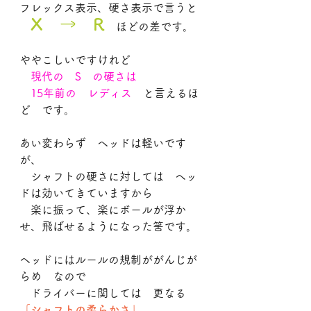
フレックス表示、硬さ表示で言うと
X　→　R
　ほどの差です。
ややこしいですけれど
現代の　S　の硬さは
　15年前の　レディス　
と言えるほ
ど　です。
あい変わらず　ヘッドは軽いです
が、
　シャフトの硬さに対しては　ヘッ
ドは効いてきていますから
　楽に振って、楽にボールが浮か
せ、飛ばせるようになった筈です。
ヘッドにはルールの規制ががんじが
らめ　なので
　ドライバーに関しては　更なる
「シャフトの柔らかさ」