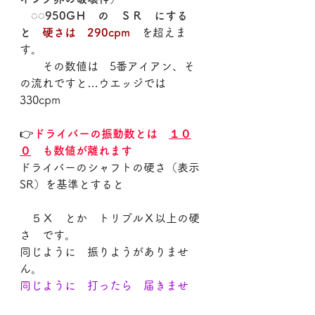
　◌◌950GＨ　の　ＳＲ　にする
と　
硬さは　290cpm
　を超えま
す。
　　その数値は　5番アイアン、そ
の流れですと…ウエッジでは　
330cpm
👉
ドライバーの振動数とは　
１０
０
　も数値が離れます
ドライバーのシャフトの硬さ（表示
SR）を基準とすると
　５Ｘ　とか　トリプルＸ以上の硬
さ　です。
同じように　振りようがありませ
ん。
同じように　打ったら　届きませ
ん、当たりません、飛びません。